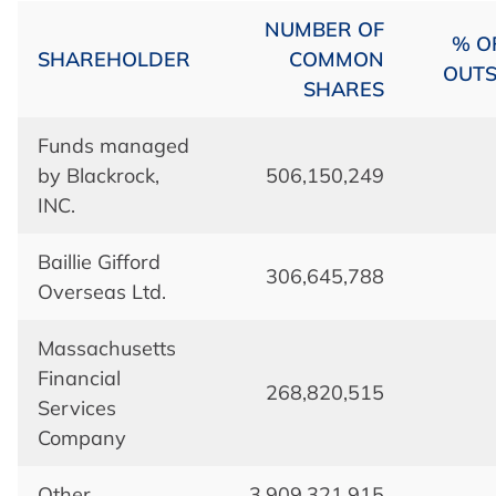
NUMBER OF
% O
SHAREHOLDER
COMMON
OUTS
SHARES
Funds managed
by Blackrock,
506,150,249
INC.
Baillie Gifford
306,645,788
Overseas Ltd.
Massachusetts
Financial
268,820,515
Services
Company
Other
3,909,321,915